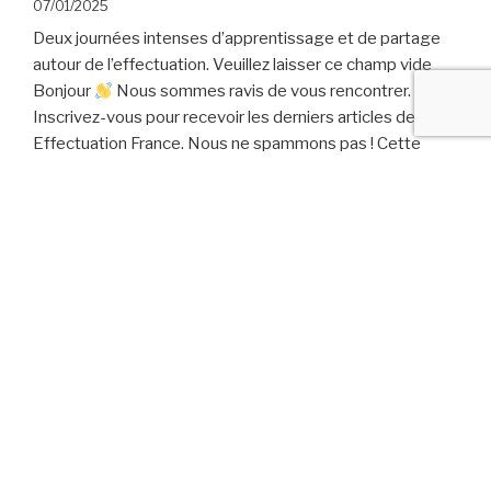
07/01/2025
Deux journées intenses d’apprentissage et de partage
autour de l’effectuation. Veuillez laisser ce champ vide
Bonjour
Nous sommes ravis de vous rencontrer.
Inscrivez-vous pour recevoir les derniers articles de
Effectuation France. Nous ne spammons pas ! Cette
inscription est uniquement destinées à vos permettre de
recevoir nos derniers articles Super ! Merci de vous être
…
de
Continuer la lecture
« Le
Découvrez le programme des JFE 2025
programme
20/12/2024
complet
des
Deux journées intenses d’apprentissage et de partage
JFE
autour de l’effectuation.
2025 »
Inscriptions aux JFE 2025 ouvertes!
20/11/2024