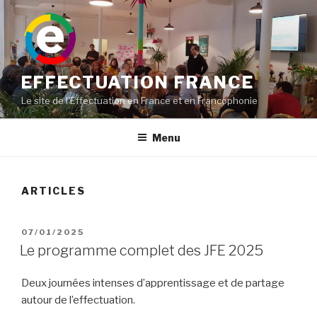
Aller
au
contenu
principal
EFFECTUATION FRANCE
Le site de l'Effectuation en France et en Francophonie
Menu
ARTICLES
PUBLIÉ
07/01/2025
LE
Le programme complet des JFE 2025
Deux journées intenses d’apprentissage et de partage
autour de l’effectuation.