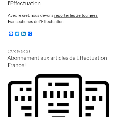
k
n
r
l’Effectuation
Avec regret, nous devons
reporter les 3e Journées
Francophones de l’Effectuation
F
T
L
P
a
w
i
a
c
i
n
r
e
t
k
t
b
t
e
a
PUBLIÉ
17/05/2021
o
e
d
g
LE
Abonnement aux articles de Effectuation
o
r
I
e
k
n
r
France !