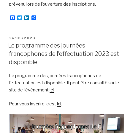
prévenu lors de l’ouverture des inscriptions.
F
T
L
P
a
w
i
a
c
i
n
r
e
t
k
t
b
t
e
a
PUBLIÉ
16/05/2023
o
e
d
g
LE
Le programme des journées
o
r
I
e
k
n
r
francophones de l’effectuation 2023 est
disponible
Le programme des journées francophones de
l’effectuation est disponible. Il peut être consulté sur le
site de l’événement
ici
.
Pour vous inscrire, c’est
ici
.