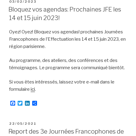
b
t
e
a
PUBLIÉ
03/02/2023
o
e
d
g
LE
Bloquez vos agendas: Prochaines JFE les
o
r
I
e
k
n
r
14 et 15 juin 2023!
Oyez! Oyez! Bloquez vos agendas! prochaines Journées
Francophones de l’Effectuation les 14 et 15 juin 2023, en
région parisienne.
Au programme, des ateliers, des conférences et des
témoignages. Le programme sera communiqué bientôt.
Si vous êtes intéressés, laissez votre e-mail dans le
formulaire
ici
.
F
T
L
P
a
w
i
a
c
i
n
r
e
t
k
t
b
t
e
a
PUBLIÉ
22/05/2021
o
e
d
g
LE
Report des 3e Journées Francophones de
o
r
I
e