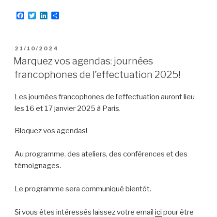
F
T
L
P
a
w
i
a
c
i
n
r
e
t
k
t
b
t
e
a
PUBLIÉ
21/10/2024
o
e
d
g
LE
Marquez vos agendas: journées
o
r
I
e
k
n
r
francophones de l’effectuation 2025!
Les journées francophones de l’effectuation auront lieu
les 16 et 17 janvier 2025 à Paris.
Bloquez vos agendas!
Au programme, des ateliers, des conférences et des
témoignages.
Le programme sera communiqué bientôt.
Si vous êtes intéressés laissez votre email
ici
pour être