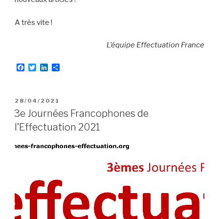
A très vite !
L’équipe Effectuation France
F
T
L
P
a
w
i
a
c
i
n
r
e
t
k
t
b
t
e
a
PUBLIÉ
28/04/2021
o
e
d
g
LE
3e Journées Francophones de
o
r
I
e
k
n
r
l’Effectuation 2021