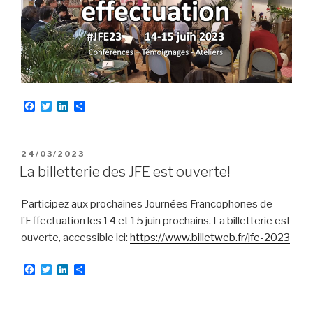
F
T
L
P
a
w
i
a
c
i
n
r
e
t
k
t
b
t
e
a
PUBLIÉ
24/03/2023
o
e
d
g
LE
La billetterie des JFE est ouverte!
o
r
I
e
k
n
r
Participez aux prochaines Journées Francophones de
l’Effectuation les 14 et 15 juin prochains. La billetterie est
ouverte, accessible ici:
https://www.billetweb.fr/jfe-2023
F
T
L
P
a
w
i
a
c
i
n
r
e
t
k
t